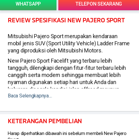
WHATSAPP
TELEPON SEKARANG
REVIEW SPESIFIKASI NEW PAJERO SPORT
Mitsubishi Pajero Sport merupakan kendaraan
mobil jenis SUV (Sport Utility Vehicle) Ladder Frame
yang diproduksi oleh Mitsubishi Motors.
New Pajero Sport Facelift yang terbaru lebih
tangguh, dilengkapi dengan fitur-fitur terbaru lebih
canggih serta modern sehingga membuat lebih
nyaman digunakan setiap hari untuk Anda dan
keluarga disegala kondisi jalan offroad maupun
Baca Selengkapnya....
perkotaan.
Berikut sekilas spesifikasi New Pajero Sport
Facelift Terbaru:
KETERANGAN PEMBELIAN
Dimensi
Harap diperhatikan dibawah ini sebelum membeli New Pajero
Tinggi 1835 mm