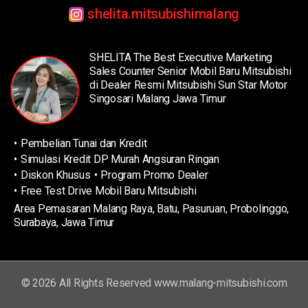
Steering Wheel Control Switch (Dakar, Exeed)
shelita.mitsubishimalang
Power Window Switch with Illlumination (Dakar)
Auto Dimming Rear View Mirror (Dakar)
Speedometer Full LCD meter (Dakar)
SHELITA The Best Executive Marketing
Sales Counter Senior Mobil Baru Mitsubishi
Gear Shift Knob with Leather-wrapped (Dakar,
di Dealer Resmi Mitsubishi Sun Star Motor
Exeed)
Singosari Malang Jawa Timur
AC Power Outlet 220V 150W (Dakar, Exeed)
Double USB Charger, USB Connectivity (Dakar,
Pembelian Tunai dan Kredit
Exeed)
Simulasi Kredit DP Murah Angsuran Ringan
Dual Zone Automatic Air Conditioning AC (Dakar,
Diskon Khusus
Program Promo Dealer
Exeed)
Free Test Drive Mobil Baru Mitsubishi
Wide Screen 12 inch Roof Monitor with Remote
Area Pemasaran Malang Raya, Batu, Pasuruan, Probolinggo,
Control for Rear Passenger support HDMI & USB
Surabaya, Jawa Timur
Connection (Dakar Ultimate 4x2)
Rear View Camera with Multi Around View
Monitor (Dakar, Exeed)
© 2026 All Rights Reserved www.malang-mitsubishi.com
Safety