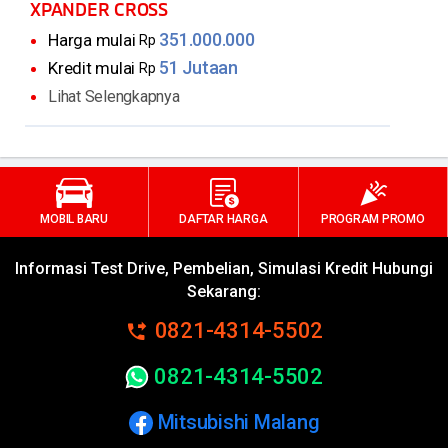
XPANDER CROSS
Colour, Radio, Bluetooth, USB Player,
351.000.000
Harga mulai
Rp
Smartphone Connectivity, 4 speakers
51 Jutaan
Kredit mulai
Tipe GLX Wide 2DIN Audio Not Supported Video,
Rp
USB Player, CD, MP3, 4 speakers
Lihat Selengkapnya
High Console
Leather-wrapped (Dakar, Exceed)
Mitsubishi Remote System from Smartphone
(Dakar)
MOBIL BARU
DAFTAR HARGA
PROGRAM PROMO
Tailgate Operation
Vehicle Reminder
Informasi Test Drive, Pembelian, Simulasi Kredit Hubungi
Operation Assit
Sekarang:
Vehicle Information
0821-4314-5502
Car Finder
0821-4314-5502
Keyless Operation System with One Touch Start
System with Navigation System (Dakar)
Mitsubishi Malang
Tilt-Telescopic Adjustable Steering