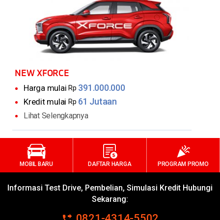
NEW XFORCE
391.000.000
Harga mulai
Rp
61 Jutaan
Kredit mulai
Rp
Lihat Selengkapnya
MOBIL BARU
DAFTAR HARGA
PROGRAM PROMO
Informasi Test Drive, Pembelian, Simulasi Kredit Hubungi
Sekarang:
0821-4314-5502